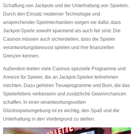
Schaffung von Jackpots und der Unterhaltung von Spielern.
Durch den Einsatz moderner Technologie und
ansprechender Spielmechaniken sorgen sie dafür, dass
Jackpot-Spiele sowohl spannend als auch fair sind. Die
Casinos müssen auch sicherstellen, dass die Spieler
verantwortungsbewusst spielen und ihre finanziellen
Grenzen kennen.
Außerdem bieten viele Casinos spezielle Programme und
Anreize für Spieler, die an Jackpot-Spielen teilnehmen
möchten. Dazu gehören Treueprogramme und Boni, die das
Spielerlebnis verbessern und zusätzliche Gewinnchancen
schaffen. In einer verantwortungsvollen
Glücksspielumgebung ist es wichtig, den Spaß und die
Unterhaltung in den Vordergrund zu stellen.