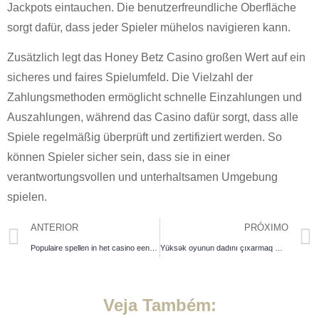
Jackpots eintauchen. Die benutzerfreundliche Oberfläche
sorgt dafür, dass jeder Spieler mühelos navigieren kann.
Zusätzlich legt das Honey Betz Casino großen Wert auf ein
sicheres und faires Spielumfeld. Die Vielzahl der
Zahlungsmethoden ermöglicht schnelle Einzahlungen und
Auszahlungen, während das Casino dafür sorgt, dass alle
Spiele regelmäßig überprüft und zertifiziert werden. So
können Spieler sicher sein, dass sie in einer
verantwortungsvollen und unterhaltsamen Umgebung
spielen.
ANTERIOR
PRÓXIMO
Populaire spellen in het casino een begrijpelijke uitleg Waarom zijn gokkasten zo aantrekkelijk voor spelers Ontdek de meest geliefde casinospellen en hun regels Gokken in casino's uitleg van de popul
Yüksək oyunun dadını çıxarmaq Mostbet ilə unutulmaz kazino təcrübələri
Veja Também: