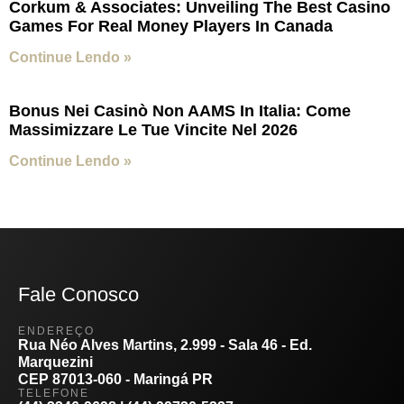
Corkum & Associates: Unveiling The Best Casino
Games For Real Money Players In Canada
Continue Lendo »
Bonus Nei Casinò Non AAMS In Italia: Come
Massimizzare Le Tue Vincite Nel 2026
Continue Lendo »
Fale Conosco
ENDEREÇO
Rua Néo Alves Martins, 2.999 - Sala 46 - Ed.
Marquezini
CEP 87013-060 - Maringá PR
TELEFONE