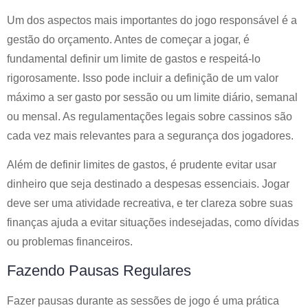
Um dos aspectos mais importantes do jogo responsável é a
gestão do orçamento. Antes de começar a jogar, é
fundamental definir um limite de gastos e respeitá-lo
rigorosamente. Isso pode incluir a definição de um valor
máximo a ser gasto por sessão ou um limite diário, semanal
ou mensal. As regulamentações legais sobre cassinos são
cada vez mais relevantes para a segurança dos jogadores.
Além de definir limites de gastos, é prudente evitar usar
dinheiro que seja destinado a despesas essenciais. Jogar
deve ser uma atividade recreativa, e ter clareza sobre suas
finanças ajuda a evitar situações indesejadas, como dívidas
ou problemas financeiros.
Fazendo Pausas Regulares
Fazer pausas durante as sessões de jogo é uma prática