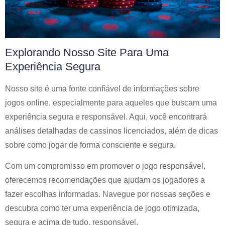
Explorando Nosso Site Para Uma
Experiência Segura
Nosso site é uma fonte confiável de informações sobre
jogos online, especialmente para aqueles que buscam uma
experiência segura e responsável. Aqui, você encontrará
análises detalhadas de cassinos licenciados, além de dicas
sobre como jogar de forma consciente e segura.
Com um compromisso em promover o jogo responsável,
oferecemos recomendações que ajudam os jogadores a
fazer escolhas informadas. Navegue por nossas seções e
descubra como ter uma experiência de jogo otimizada,
segura e acima de tudo, responsável.