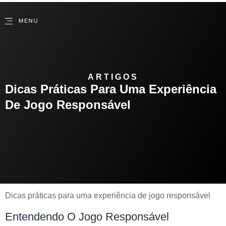
ARTIGOS
Dicas Práticas Para Uma Experiência
De Jogo Responsável
Dicas práticas para uma experiência de jogo responsável
Entendendo O Jogo Responsável