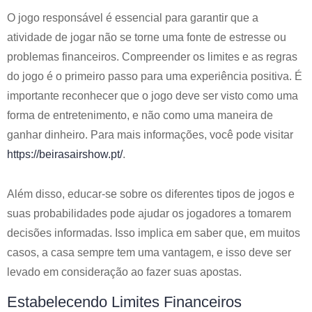
O jogo responsável é essencial para garantir que a
atividade de jogar não se torne uma fonte de estresse ou
problemas financeiros. Compreender os limites e as regras
do jogo é o primeiro passo para uma experiência positiva. É
importante reconhecer que o jogo deve ser visto como uma
forma de entretenimento, e não como uma maneira de
ganhar dinheiro. Para mais informações, você pode visitar
https://beirasairshow.pt/
.
Além disso, educar-se sobre os diferentes tipos de jogos e
suas probabilidades pode ajudar os jogadores a tomarem
decisões informadas. Isso implica em saber que, em muitos
casos, a casa sempre tem uma vantagem, e isso deve ser
levado em consideração ao fazer suas apostas.
Estabelecendo Limites Financeiros