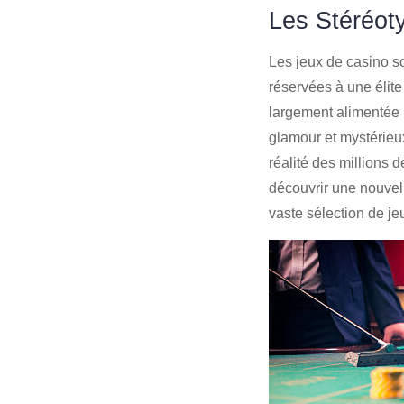
Les Stéréo
Les jeux de casino s
réservées à une élite
largement alimentée 
glamour et mystérieux
réalité des millions 
découvrir une nouvel
vaste sélection de je