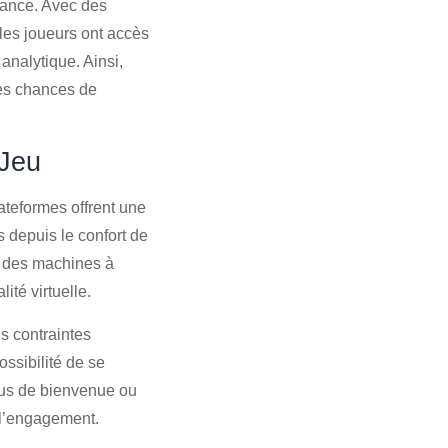
hance. Avec des
les joueurs ont accès
analytique. Ainsi,
ses chances de
 Jeu
ateformes offrent une
s depuis le confort de
, des machines à
té virtuelle.
s contraintes
ossibilité de se
nus de bienvenue ou
r l’engagement.