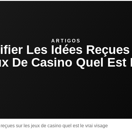
ARTIGOS
fier Les Idées Reçues
x De Casino Quel Est 
 reçues sur les jeux de casino quel est le vrai visage