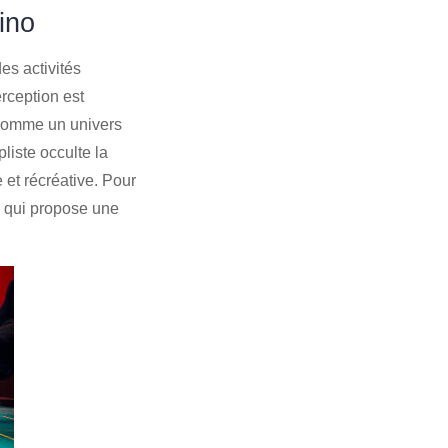
ino
es activités
erception est
 comme un univers
liste occulte la
 et récréative. Pour
, qui propose une