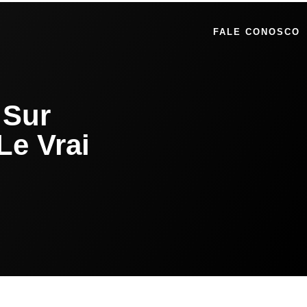
FALE CONOSCO
 Sur
Le Vrai