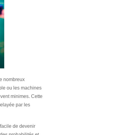
 de nombreux
able ou les machines
uvent minimes. Cette
relayée par les
 facile de devenir
des probabilités et