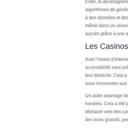
Enfin, le développem
algorithmes de généra
à des données et des 
même dans un univers
succès grâce à une 
Les Casinos
Avec l’essor d’Intern
accessibilité sans pr
leur domicile. Cela 
sous innovantes aux j
Un autre avantage des
horaires. Cela a été 
déplacer vers des ca
des tours gratuits, p