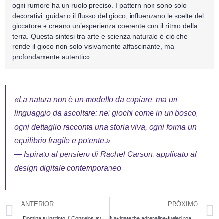
ogni rumore ha un ruolo preciso. I pattern non sono solo
decorativi: guidano il flusso del gioco, influenzano le scelte del
giocatore e creano un’esperienza coerente con il ritmo della
terra. Questa sintesi tra arte e scienza naturale è ciò che
rende il gioco non solo visivamente affascinante, ma
profondamente autentico.
«La natura non è un modello da copiare, ma un
linguaggio da ascoltare: nei giochi come in un bosco,
ogni dettaglio racconta una storia viva, ogni forma un
equilibrio fragile e potente.»
— Ispirato al pensiero di Rachel Carson, applicato al
design digitale contemporaneo
ANTERIOR
PRÓXIMO
¡Domina tu instinto! { Consejos avanzados para maximizar tus ganancias en Chicken Road y multiplicar tus ganancias.
Navigate the adrenaline-fueled road of the fiery Chicken Road adventure and claim up to a massive 98% payout today