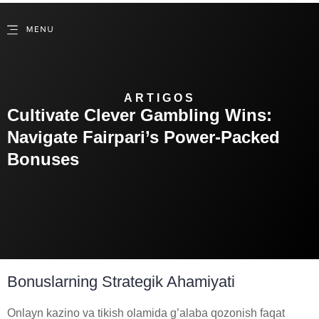
ARTIGOS
Cultivate Clever Gambling Wins:
Navigate Fairpari’s Power-Packed
Bonuses
Bonuslarning Strategik Ahamiyati
Onlayn kazino va tikish olamida g’alaba qozonish faqat