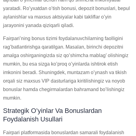
yaratadi. Ro’yxatdan o’tish bonusi, depozit bonuslari, bepul
aylanishlar va maxsus aktsiyalar kabi takliflar o’yin
jarayonini yanada qiziqarli qiladi.
Fairpari’ning bonus tizimi foydalanuvchilarning faolligini
rag’batlantirishga qaratilgan. Masalan, birinchi depozitni
amalga oshirganingizda siz qo’shimcha mablag’ olishingiz
mumkin, bu esa sizga ko’proq o’yinlarda ishtirok etish
imkonini beradi. Shuningdek, muntazam o’ynash va tikish
orqali siz maxsus VIP dasturlariga kiritilishingiz va noyob
bonuslar hamda chegirmalardan bahramand bo’lishingiz
mumkin.
Strategik O’yinlar Va Bonuslardan
Foydalanish Usullari
Fairpari platformasida bonuslardan samarali foydalanish