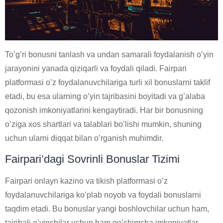
To’g’ri bonusni tanlash va undan samarali foydalanish o’yin
jarayonini yanada qiziqarli va foydali qiladi. Fairpari
platformasi o’z foydalanuvchilariga turli xil bonuslarni taklif
etadi, bu esa ularning o’yin tajribasini boyitadi va g’alaba
qozonish imkoniyatlarini kengaytiradi. Har bir bonusning
o’ziga xos shartlari va talablari bo’lishi mumkin, shuning
uchun ularni diqqat bilan o’rganish muhimdir.
Fairpari’dagi Sovrinli Bonuslar Tizimi
Fairpari onlayn kazino va tikish platformasi o’z
foydalanuvchilariga ko’plab noyob va foydali bonuslarni
taqdim etadi. Bu bonuslar yangi boshlovchilar uchun ham,
tajribali o’yinchilar uchun ham qo’shimcha imkoniyatlar