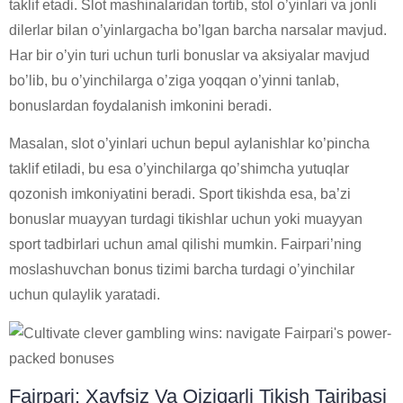
taklif etadi. Slot mashinalaridan tortib, stol o’yinlari va jonli
dilerlar bilan o’yinlargacha bo’lgan barcha narsalar mavjud.
Har bir o’yin turi uchun turli bonuslar va aksiyalar mavjud
bo’lib, bu o’yinchilarga o’ziga yoqqan o’yinni tanlab,
bonuslardan foydalanish imkonini beradi.
Masalan, slot o’yinlari uchun bepul aylanishlar ko’pincha
taklif etiladi, bu esa o’yinchilarga qo’shimcha yutuqlar
qozonish imkoniyatini beradi. Sport tikishda esa, ba’zi
bonuslar muayyan turdagi tikishlar uchun yoki muayyan
sport tadbirlari uchun amal qilishi mumkin. Fairpari’ning
moslashuvchan bonus tizimi barcha turdagi o’yinchilar
uchun qulaylik yaratadi.
Fairpari: Xavfsiz Va Qiziqarli Tikish Tajribasi