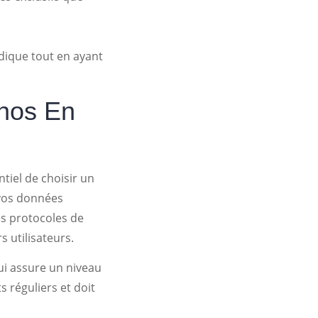
dique tout en ayant
inos En
ntiel de choisir un
 vos données
es protocoles de
s utilisateurs.
qui assure un niveau
s réguliers et doit