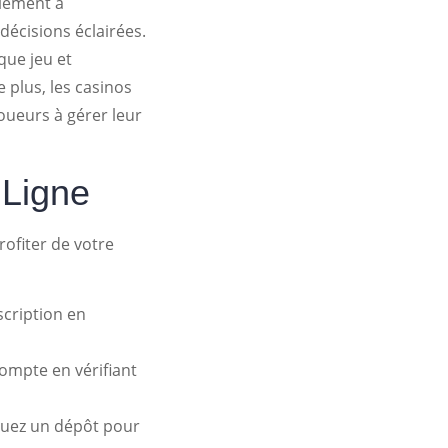
alement à
décisions éclairées.
que jeu et
 plus, les casinos
oueurs à gérer leur
Ligne
ofiter de votre
scription en
compte en vérifiant
tuez un dépôt pour