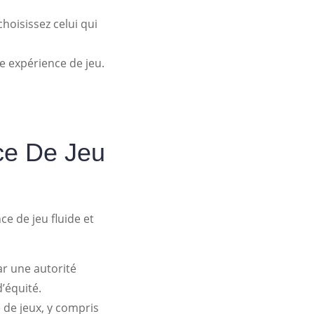
hoisissez celui qui
e expérience de jeu.
ce De Jeu
ce de jeu fluide et
ar une autorité
’équité.
 de jeux, y compris