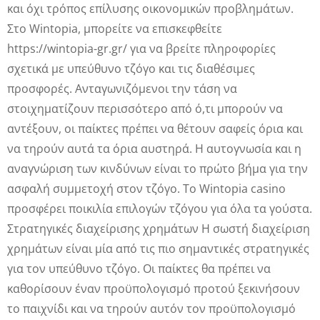
και όχι τρόπος επίλυσης οικονομικών προβλημάτων.
Στο Wintopia, μπορείτε να επισκεφθείτε
https://wintopia-gr.gr/ για να βρείτε πληροφορίες
σχετικά με υπεύθυνο τζόγο και τις διαθέσιμες
προσφορές. Ανταγωνιζόμενοι την τάση να
στοιχηματίζουν περισσότερο από ό,τι μπορούν να
αντέξουν, οι παίκτες πρέπει να θέτουν σαφείς όρια και
να τηρούν αυτά τα όρια αυστηρά. Η αυτογνωσία και η
αναγνώριση των κινδύνων είναι το πρώτο βήμα για την
ασφαλή συμμετοχή στον τζόγο. Το Wintopia casino
προσφέρει ποικιλία επιλογών τζόγου για όλα τα γούστα.
Στρατηγικές διαχείρισης χρημάτων Η σωστή διαχείριση
χρημάτων είναι μία από τις πιο σημαντικές στρατηγικές
για τον υπεύθυνο τζόγο. Οι παίκτες θα πρέπει να
καθορίσουν έναν προϋπολογισμό προτού ξεκινήσουν
το παιχνίδι και να τηρούν αυτόν τον προϋπολογισμό