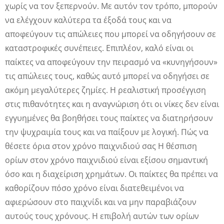
χωρίς να τον ξεπερνούν. Με αυτόν τον τρόπο, μπορούν
να ελέγχουν καλύτερα τα έξοδά τους και να
αποφεύγουν τις απώλειες που μπορεί να οδηγήσουν σε
καταστροφικές συνέπειες. Επιπλέον, καλό είναι οι
παίκτες να αποφεύγουν την πειρασμό να «κυνηγήσουν»
τις απώλειες τους, καθώς αυτό μπορεί να οδηγήσει σε
ακόμη μεγαλύτερες ζημίες. Η ρεαλιστική προσέγγιση
στις πιθανότητες και η αναγνώριση ότι οι νίκες δεν είναι
εγγυημένες θα βοηθήσει τους παίκτες να διατηρήσουν
την ψυχραιμία τους και να παίξουν με λογική. Πώς να
θέσετε όρια στον χρόνο παιχνιδιού σας Η θέσπιση
ορίων στον χρόνο παιχνιδιού είναι εξίσου σημαντική
όσο και η διαχείριση χρημάτων. Οι παίκτες θα πρέπει να
καθορίζουν πόσο χρόνο είναι διατεθειμένοι να
αφιερώσουν στο παιχνίδι και να μην παραβιάζουν
αυτούς τους χρόνους. Η επιβολή αυτών των ορίων