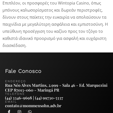
Επιπλέον, οι προσφορές του Wintopia Casino, όπως
μπόνους καλωσορίσματος και δωρεάν περιστροφές,
δίνουν στους παίκτες την ευκαιρία να απολαύσουν τα
παιχνίδια με μεγαλύτερη ασφάλεια και εμπιστοσύνη. Η
υπεύθυνη προσέγγιση του καζίνο προς τον τζόγο το
καθιστά ιδανικό προορισμό για ασφαλή και ευχάριστη
διασκέδαση.
Fale Conosco
ENDEREÇO
Rua Néo Alves Martins, 2.999 - Sala 46 - Ed. Marquezini
CEP 87013-060 - Maringá PR
TELEFONE
(44) 3346-9698 | (44) 99730-5337
EMAIL
contato@mommensohn.adv.br