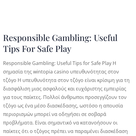
Categoria:
Wintopia
Καζίνο
Responsible Gambling: Useful
Tips For Safe Play
Responsible Gambling: Useful Tips for Safe Play Η
σημασία της wintopia casino υπευθυνότητας στον
τζόγο Η υπευθυνότητα στον τζόγο είναι κρίσιμη για τη
διασφάλιση μιας ασφαλούς και ευχάριστης εμπειρίας
για τους παίκτες. Πολλοί άνθρωποι προσεγγίζουν τον
τζόγο ως ένα μέσο διασκέδασης, ωστόσο η απουσία
περιορισμών μπορεί να οδηγήσει σε σοβαρά
προβλήματα. Είναι σημαντικό να κατανοήσουν οι
παίκτες ότι ο τζόγος πρέπει να παραμένει διασκέδαση