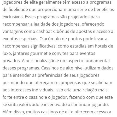
jogadores de elite geralmente têm acesso a programas
de fidelidade que proporcionam uma série de benefícios
exclusivos. Esses programas são projetados para
recompensar a lealdade dos jogadores, oferecendo
vantagens como cashback, bônus de apostas e acesso a
eventos especiais. O acúmulo de pontos pode levar a
recompensas significativas, como estadias em hotéis de
luxo, jantares gourmet e convites para eventos
privados. A personalização é um aspecto fundamental
desses programas. Cassinos de alto nível utilizam dados
para entender as preferências de seus jogadores,
permitindo que ofereçam recompensas que se alinham
aos interesses individuais. Isso cria uma relação mais
forte entre o cassino e o jogador, fazendo com que este
se sinta valorizado e incentivado a continuar jogando.
Além disso, muitos cassinos de elite oferecem acesso a