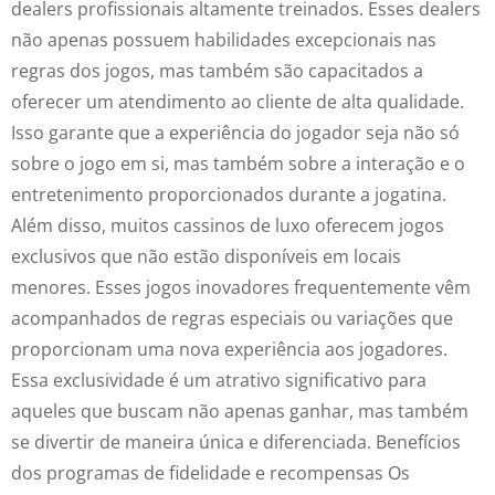
dealers profissionais altamente treinados. Esses dealers
não apenas possuem habilidades excepcionais nas
regras dos jogos, mas também são capacitados a
oferecer um atendimento ao cliente de alta qualidade.
Isso garante que a experiência do jogador seja não só
sobre o jogo em si, mas também sobre a interação e o
entretenimento proporcionados durante a jogatina.
Além disso, muitos cassinos de luxo oferecem jogos
exclusivos que não estão disponíveis em locais
menores. Esses jogos inovadores frequentemente vêm
acompanhados de regras especiais ou variações que
proporcionam uma nova experiência aos jogadores.
Essa exclusividade é um atrativo significativo para
aqueles que buscam não apenas ganhar, mas também
se divertir de maneira única e diferenciada. Benefícios
dos programas de fidelidade e recompensas Os