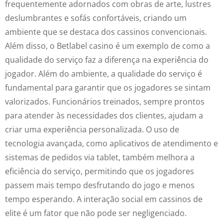
frequentemente adornados com obras de arte, lustres
deslumbrantes e sofás confortáveis, criando um
ambiente que se destaca dos cassinos convencionais.
Além disso, o Betlabel casino é um exemplo de como a
qualidade do serviço faz a diferença na experiência do
jogador. Além do ambiente, a qualidade do serviço é
fundamental para garantir que os jogadores se sintam
valorizados. Funcionários treinados, sempre prontos
para atender às necessidades dos clientes, ajudam a
criar uma experiência personalizada. O uso de
tecnologia avançada, como aplicativos de atendimento e
sistemas de pedidos via tablet, também melhora a
eficiência do serviço, permitindo que os jogadores
passem mais tempo desfrutando do jogo e menos
tempo esperando. A interação social em cassinos de
elite é um fator que não pode ser negligenciado.