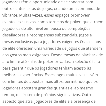
Jogadores têm a oportunidade de se conectar com
outros entusiastas de jogos, criando uma comunidade
vibrante. Muitas vezes, esses espaços promovem
eventos exclusivos, como torneios de poker, que atraem
jogadores de alto nível em busca de competições
desafiadoras e recompensas substanciais. Jogos e
mesas exclusivas para jogadores exigentes Os cassinos
de elite oferecem uma variedade de jogos que atendem
aos gostos mais exigentes. Desde mesas de blackjack de
alto limite até salas de poker privadas, a seleção é feita
para garantir que os jogadores tenham acesso às
melhores experiências. Esses jogos muitas vezes vêm
com limites de apostas mais altos, permitindo que os
jogadores apostem grandes quantias e, ao mesmo
tempo, desfrutem de prêmios significativos. Outro
aspecto que atrai jogadores de elite é a presença de