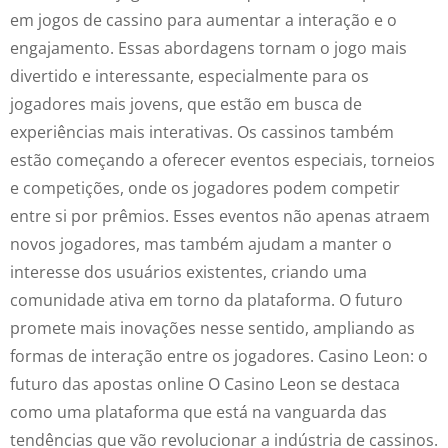
em jogos de cassino para aumentar a interação e o
engajamento. Essas abordagens tornam o jogo mais
divertido e interessante, especialmente para os
jogadores mais jovens, que estão em busca de
experiências mais interativas. Os cassinos também
estão começando a oferecer eventos especiais, torneios
e competições, onde os jogadores podem competir
entre si por prêmios. Esses eventos não apenas atraem
novos jogadores, mas também ajudam a manter o
interesse dos usuários existentes, criando uma
comunidade ativa em torno da plataforma. O futuro
promete mais inovações nesse sentido, ampliando as
formas de interação entre os jogadores. Casino Leon: o
futuro das apostas online O Casino Leon se destaca
como uma plataforma que está na vanguarda das
tendências que vão revolucionar a indústria de cassinos.