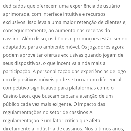
dedicados que oferecem uma experiência de usuário
aprimorada, com interface intuitiva e recursos
exclusivos. Isso leva a uma maior retenção de clientes e,
consequentemente, ao aumento nas receitas do
cassino. Além disso, os bônus e promoções estão sendo
adaptados para o ambiente móvel. Os jogadores agora
podem aproveitar ofertas exclusivas quando jogam de
seus dispositivos, o que incentiva ainda mais a
participação. A personalização das experiências de jogo
em dispositivos móveis pode se tornar um diferencial
competitivo significativo para plataformas como o
Casino Leon, que buscam captar a atenção de um
público cada vez mais exigente. O impacto das
regulamentações no setor de cassinos A
regulamentação é um fator crítico que afeta
diretamente a indústria de cassinos. Nos últimos anos,