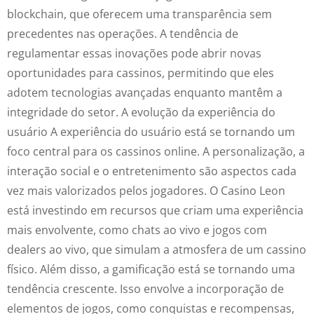
blockchain, que oferecem uma transparência sem
precedentes nas operações. A tendência de
regulamentar essas inovações pode abrir novas
oportunidades para cassinos, permitindo que eles
adotem tecnologias avançadas enquanto mantêm a
integridade do setor. A evolução da experiência do
usuário A experiência do usuário está se tornando um
foco central para os cassinos online. A personalização, a
interação social e o entretenimento são aspectos cada
vez mais valorizados pelos jogadores. O Casino Leon
está investindo em recursos que criam uma experiência
mais envolvente, como chats ao vivo e jogos com
dealers ao vivo, que simulam a atmosfera de um cassino
físico. Além disso, a gamificação está se tornando uma
tendência crescente. Isso envolve a incorporação de
elementos de jogos, como conquistas e recompensas,