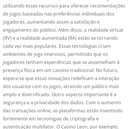
utilizando esses recursos para oferecer recomendações
de jogos baseadas nas preferências individuais dos
jogadores, aumentando assim a satisfação e
engajamento do público. Além disso, a realidade virtual
(RV) e a realidade aumentada (RA) estão se tornando
cada vez mais populares. Essas tecnologias criam
ambientes de jogo imersivos, permitindo que os
jogadores tenham experiências que se assemelham à
presença física em um cassino tradicional. No futuro,
espera-se que essas inovações redefinam a interação
dos usuários com os jogos, atraindo um público mais
amplo e diversificado. Outro aspecto importante é a
segurança e a privacidade dos dados. Com o aumento
das transações online, as plataformas estão investindo
fortemente em tecnologias de criptografia e
autenticação multifator. O Casino Leon, por exemplo,