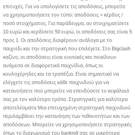
επιτυχές. Για να υπολογίσετε τις αποδόσεις, μπορείτε
να χρησιμοποιήσετε τον τύπο: αποδόσεις = κέρδος /
ποσό στοιχήματος. Για παράδειγμα, αν στοιχηματίσετε
10 ευρώ και κερδίσετε 50 ευρώ, οι αποδόσεις σας είναι 5
προς 1. Οι αποδόσεις διαφέρουν ανάλογα με το
παιχνίδι και την στρατηγική που επιλέγετε. Στο Bigclash
καζίνο, οι αποδόσεις είναι ευνοϊκές και ποικίλουν
ανάμεσα σε διαφορετικά παιχνίδια, όπως οι
κουλοχέρηδες και τα τραπέζια. Είναι σημαντικό να
ελέγχετε τις αποδόσεις κάθε παιχνιδιού για να
κατανοήσετε πού μπορείτε να επενδύσετε το κεφάλαιό
σας με τον καλύτερο τρόπο. Στρατηγικές για καλύτερα
αποτελέσματα Μια επιτυχημένη στρατηγική παιχνιδιού
περιλαμβάνει την κατανόηση των πιθανοτήτων και των
αποδόσεων. Μπορείτε να χρησιμοποιήσετε στρατηγικές
όπως το διαχωρισμό του bankroll σας σε μικρότερα