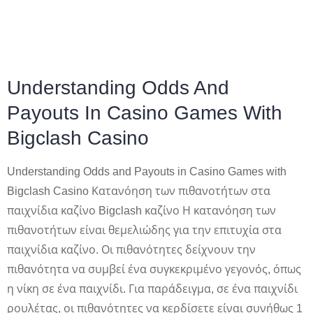
Categoria:
Bigclash Online
Καζίνο
Understanding Odds And
Payouts In Casino Games With
Bigclash Casino
Understanding Odds and Payouts in Casino Games with
Bigclash Casino Κατανόηση των πιθανοτήτων στα
παιχνίδια καζίνο Bigclash καζίνο Η κατανόηση των
πιθανοτήτων είναι θεμελιώδης για την επιτυχία στα
παιχνίδια καζίνο. Οι πιθανότητες δείχνουν την
πιθανότητα να συμβεί ένα συγκεκριμένο γεγονός, όπως
η νίκη σε ένα παιχνίδι. Για παράδειγμα, σε ένα παιχνίδι
ρουλέτας, οι πιθανότητες να κερδίσετε είναι συνήθως 1