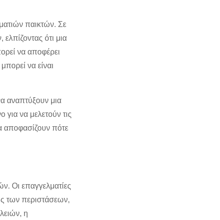
λματιών παικτών. Σε
 ελπίζοντας ότι μια
πορεί να αποφέρει
 μπορεί να είναι
να αναπτύξουν μια
 για να μελετούν τις
να αποφασίζουν πότε
ών. Οι επαγγελματίες
τως των περιστάσεων,
λειών, η