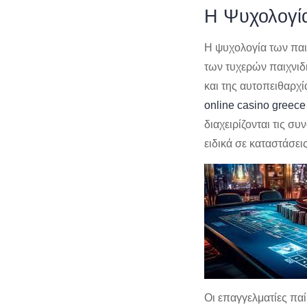
Η Ψυχολογία
Η ψυχολογία των παι
των τυχερών παιχνιδ
και της αυτοπειθαρχί
online casino greece
διαχειρίζονται τις σ
ειδικά σε καταστάσε
Οι επαγγελματίες πα