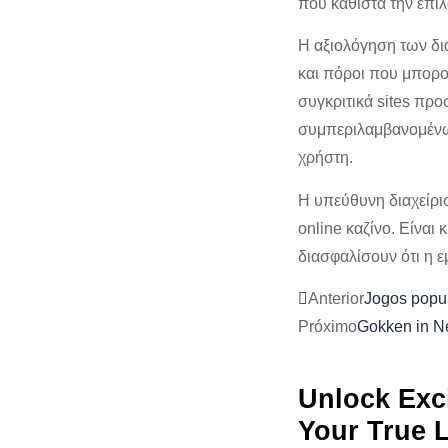
που καθιστά την επι
Η αξιολόγηση των δι
και πόροι που μπορο
συγκριτικά sites πρ
συμπεριλαμβανομένων
χρήστη.
Η υπεύθυνη διαχείρισ
online καζίνο. Είναι
διασφαλίσουν ότι η ε
Anterior
Jogos popul
Próximo
Gokken in Ne
Unlock Exc
Your True 