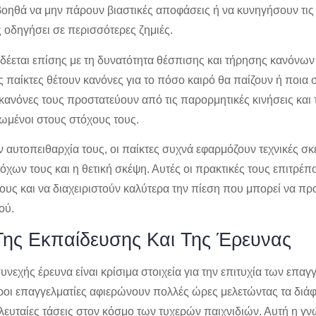
βοηθά να μην πάρουν βιαστικές αποφάσεις ή να κυνηγήσουν τις 
 οδηγήσει σε περισσότερες ζημιές.
έεται επίσης με τη δυνατότητα θέσπισης και τήρησης κανόνων γ
 παίκτες θέτουν κανόνες για το πόσο καιρό θα παίζουν ή ποια 
 κανόνες τους προστατεύουν από τις παρορμητικές κινήσεις και
μένοι στους στόχους τους.
ν αυτοπειθαρχία τους, οι παίκτες συχνά εφαρμόζουν τεχνικές σ
χων τους και η θετική σκέψη. Αυτές οι πρακτικές τους επιτρέπ
υς και να διαχειριστούν καλύτερα την πίεση που μπορεί να πρ
ού.
Της Εκπαίδευσης Και Της Έρευνας
υνεχής έρευνα είναι κρίσιμα στοιχεία για την επιτυχία των επα
ροι επαγγελματίες αφιερώνουν πολλές ώρες μελετώντας τα διάφο
τελευταίες τάσεις στον κόσμο των τυχερών παιχνιδιών. Αυτή η γ