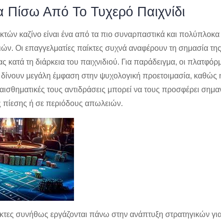
 Πίσω Από Το Τυχερό Παιχνίδι
κτών καζίνο είναι ένα από τα πιο συναρπαστικά και πολύπλοκα
ιών. Οι επαγγελματίες παίκτες συχνά αναφέρουν τη σημασία τη
ας κατά τη διάρκεια του παιχνιδιού. Για παράδειγμα, οι πλατφ
δίνουν μεγάλη έμφαση στην ψυχολογική προετοιμασία, καθώς η
υναισθηματικές τους αντιδράσεις μπορεί να τους προσφέρει σημα
ις πίεσης ή σε περιόδους απωλειών.
ίκτες συνήθως εργάζονται πάνω στην ανάπτυξη στρατηγικών για