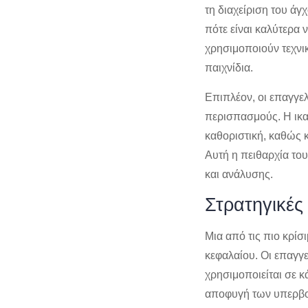
τη διαχείριση του άγ
πότε είναι καλύτερα 
χρησιμοποιούν τεχνι
παιχνίδια.
Επιπλέον, οι επαγγε
περισπασμούς. Η ικα
καθοριστική, καθώς κ
Αυτή η πειθαρχία του
και ανάλυσης.
Στρατηγικές
Μια από τις πιο κρίσι
κεφαλαίου. Οι επαγγε
χρησιμοποιείται σε κ
αποφυγή των υπερβολ