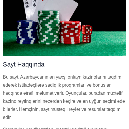
Sayt Haqqında
Bu sayt, Azərbaycanın ən yaxşı onlayn kazinolarını təqdim
edərək istifadəçilərə sadiqlik proqramları və bonuslar
haqqında ətraflı məlumat verir. Oyunçular, buradan müxtəlif
kazino reytinqlərini nəzərdən keçirə və ən uyğun seçimi edə
bilərlər. Həmçinin, sayt müstəqil rəylər və resurslar təqdim
edir.