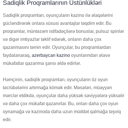
Sadiqlik Proqramlarının Üstünlükləri
Sadiqlik proqramları, oyunçuların kazino ilə əlaqələrini
gücləndirərək onlara xüsusi avantajlar təqdim edir. Bu
proqramlar, müntəzəm istifadəçilərə bonuslar, pulsuz spinlər
və digər imtiyazlar təklif edərək, onların daha çox
qazanmasını təmin edir. Oyunçular, bu proqramlardan
faydalanaraq,
azerbaycan kazino
oyunlarından əlavə
mükafatlar qazanma şansı əldə edirlər.
Həmçinin, sadiqlik proqramları, oyunçuların öz oyun
təcrübələrini artırmağa kömək edir. Məsələn, müəyyən
mərclər etdikdə, oyunçular daha yüksək səviyyələrə yüksəlir
və daha çox mükafat qazanırlar. Bu, onları daha çox oyun
oynamağa və kazinoda daha uzun müddət qalmağa təşviq
edir.