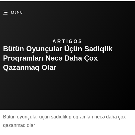
ARTIGOS
Bütün Oyunçular Üçün Sadiqlik
Proqramları Necə Daha Çox
Qazanmaq Olar
Bütün oyunçular üçün sadiqlik proqramları necə daha çox
qazanmaq olar