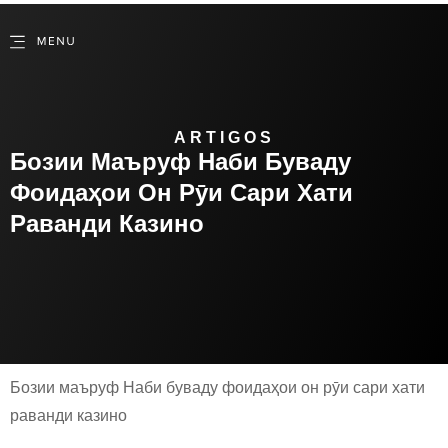
ARTIGOS
Бозии Маъруф Наби Буваду
Фоидаҳои Он Рӯи Сари Хати
Раванди Казино
Бозии маъруф Наби буваду фоидаҳои он рӯи сари хати
раванди казино