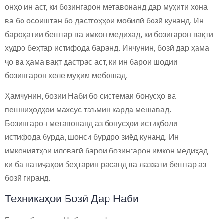
онҳо ин аст, ки бозингарон метавонанд дар муҳити хона
ва бо осоиштан бо дастгоҳҳои мобилӣ бозӣ кунанд. Ин
бароҳатии бештар ва имкон медиҳад, ки бозигарон вақти
худро беҳтар истифода баранд. Инчунин, бозӣ дар ҳама
ҷо ва ҳама вақт дастрас аст, ки ин барои шодии
бозингарон хеле муҳим мебошад.
Ҳамчунин, бозии Наби бо системаи бонусҳо ва
пешниҳодҳои махсус таъмин карда мешавад.
Бозингарон метавонанд аз бонусҳои истиқболӣ
истифода бурда, шонси бурдро зиёд кунанд. Ин
имкониятҳои иловагӣ барои бозингарон имкон медиҳад,
ки ба натиҷаҳои беҳтарин расанд ва лаззати бештар аз
бозӣ гиранд.
Техникаҳои Бозӣ Дар Наби