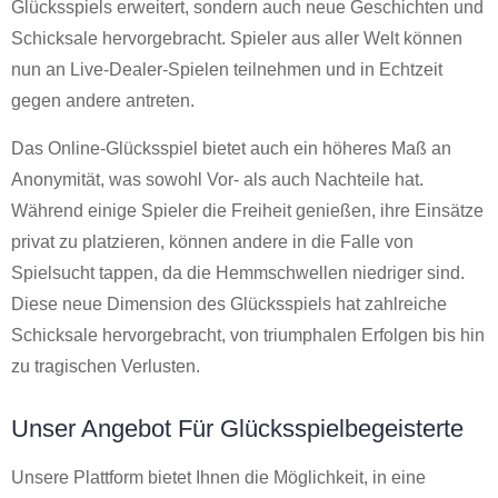
Glücksspiels erweitert, sondern auch neue Geschichten und
Schicksale hervorgebracht. Spieler aus aller Welt können
nun an Live-Dealer-Spielen teilnehmen und in Echtzeit
gegen andere antreten.
Das Online-Glücksspiel bietet auch ein höheres Maß an
Anonymität, was sowohl Vor- als auch Nachteile hat.
Während einige Spieler die Freiheit genießen, ihre Einsätze
privat zu platzieren, können andere in die Falle von
Spielsucht tappen, da die Hemmschwellen niedriger sind.
Diese neue Dimension des Glücksspiels hat zahlreiche
Schicksale hervorgebracht, von triumphalen Erfolgen bis hin
zu tragischen Verlusten.
Unser Angebot Für Glücksspielbegeisterte
Unsere Plattform bietet Ihnen die Möglichkeit, in eine