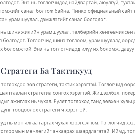
олгодог. Энэ нь тоглогчидод найдвартай, аюулгүй, тухт
ломжийг санал болгож байна. Пинко официальный сайт 
сан урамшуулал, дэмжлэгийг санал болгодог.
нь шинэ жилийн урамшуулал, төлбөрийн хөнгөвчилсөн а
 болгодог. Тоглогчид шинэ тоглоом, урамшуулалд өөрсд
х боломжтой. Энэ нь тоглогчидод илүү их боломж, давуу
Стратеги Ба Тактикууд
тоглохдоо зөв стратеги, тактик хэрэгтэй. Тоглогчид өө
 шалтгаалан стратегиа сонгох хэрэгтэй. Жишээлбэл, поке
чдыг ажиглах нь чухал. Рулет тоглоход танд зөвхөн хувьц
дүнг тооцоолох стратеги ч хэрэгтэй.
д нь мөн ялгаа гаргах чухал хэрэгсэл юм. Тоглогчид хэзэ
 тоглоомын мөчлөгийг анхаарах шаардлагатай. Иймд, тог