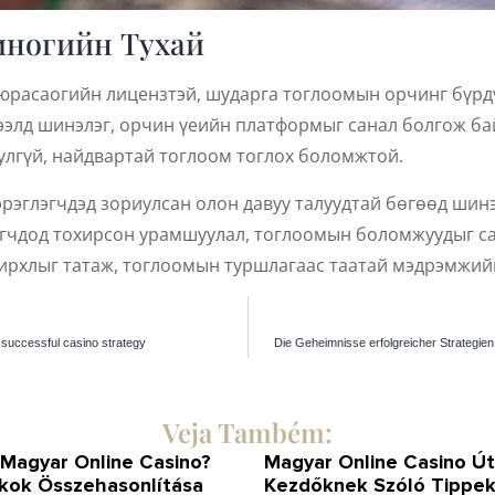
иногийн Тухай
юрасаогийн лицензтэй, шударга тоглоомын орчинг бүрдү
ээлд шинэлэг, орчин үеийн платформыг санал болгож ба
лгүй, найдвартай тоглоом тоглох боломжтой.
эрэглэгчдэд зориулсан олон давуу талуудтай бөгөөд шин
гчдод тохирсон урамшуулал, тоглоомын боломжуудыг са
ирхлыг татаж, тоглоомын туршлагаас таатай мэдрэмжийг
 successful casino strategy
Die Geheimnisse erfolgreicher Strategien
Veja Também:
 Magyar Online Casino?
Magyar Online Casino Ú
kok Összehasonlítása
Kezdőknek Szóló Tippek