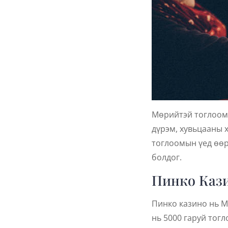
Мөрийтэй тоглоомы
дүрэм, хувьцааны 
тоглоомын үед өөр
болдог.
Пинко Кази
Пинко казино нь М
нь 5000 гаруй тог