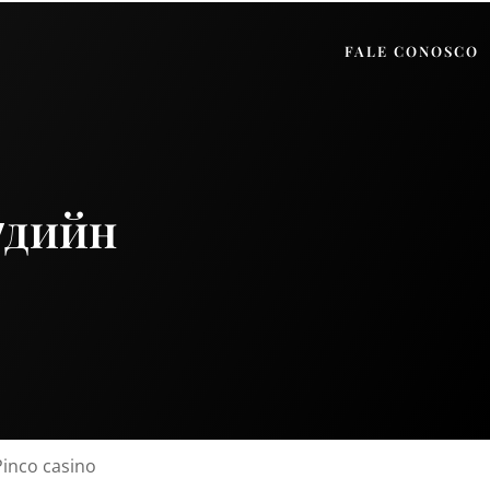
FALE CONOSCO
үдийн
inco casino