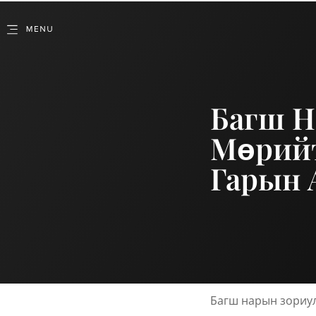
Багш Н
Мөрийт
Гарын 
Багш нарын зориул