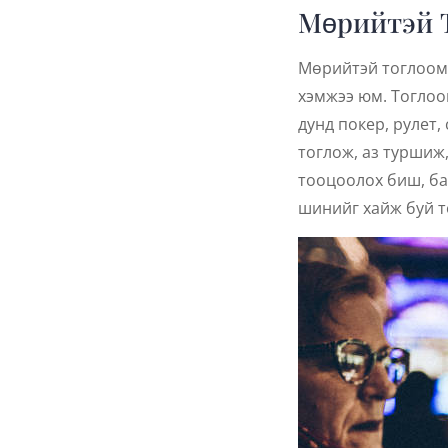
Мөрийтэй 
Мөрийтэй тоглоом 
хэмжээ юм. Тоглоо
дунд покер, рулет,
тоглож, аз туршиж
тооцоолох биш, ба
шинийг хайж буй то