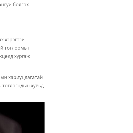
онгуй болгох
х хэрэгтэй.
эй тоглоомыг
өхцөлд хүргэж
мын хариуцлагатай
ь тоглогчдын хувьд