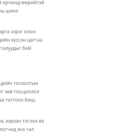
ай орчинд мөрийтэй
нь шинэ
рга зэрэг олон
ийн хүссэн цагтаа
 талуудыг бий
рсдийн тоглолтын
рт зөв тооцоолол
аа тогтоох биш,
э, хэрхэн тоглох вэ
логчид энэ тал