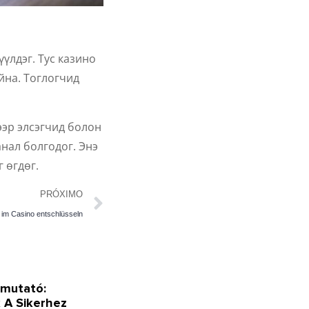
үлдэг. Тус казино
йна. Тоглогчид
ээр элсэгчид болон
нал болгодог. Энэ
 өгдөг.
PRÓXIMO
 im Casino entschlüsseln
tmutató:
 A Sikerhez