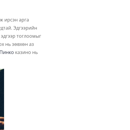
ж ирсэн арга
удтай. Эдгээрийн
д эдгээр тоглоомыг
х нь зөвхөн аз
Пинко
казино нь