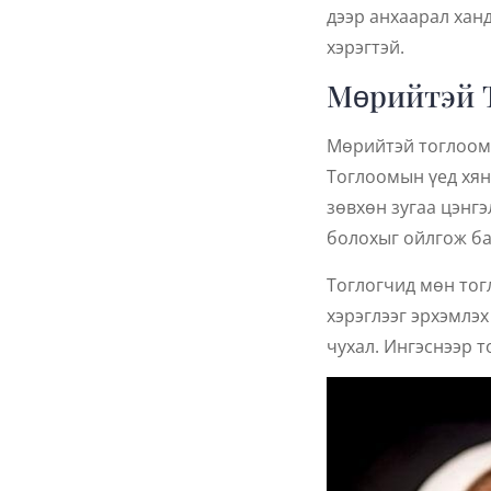
дээр анхаарал хан
хэрэгтэй.
Мөрийтэй 
Мөрийтэй тоглоомы
Тоглоомын үед хян
зөвхөн зугаа цэнгэ
болохыг ойлгож ба
Тоглогчид мөн тог
хэрэглээг эрхэмлэх
чухал. Ингэснээр т