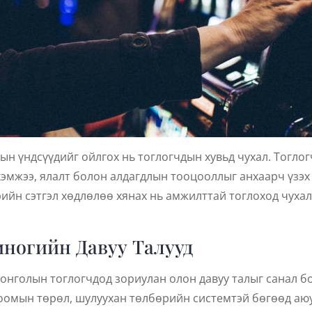
н үндсүүдийг ойлгох нь тоглогчдын хувьд чухал. Тогло
хэмжээ, ялалт болон алдагдлын тооцооллыг анхаарч үзэх
ийн сэтгэл хөдлөлөө хянах нь амжилттай тоглоход чухал
ногийн Давуу Талууд
онголын тоглогчдод зориулан олон давуу талыг санал бо
лоомын төрөл, шулуухан төлбөрийн системтэй бөгөөд аю