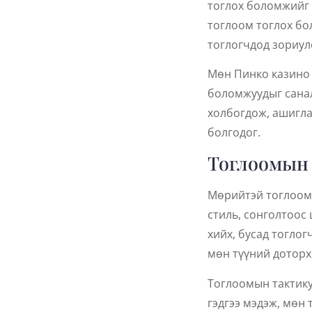
тоглох боломжийг 
тоглоом тоглох бо
тоглогчдод зориул
Мөн Пинко казино 
боломжуудыг санал
холбогдож, ашигла
болгодог.
Тоглоомын 
Мөрийтэй тоглоом 
стиль, сонголтоос
хийх, бусад тоглог
мөн түүний доторх 
Тоглоомын тактикуу
гэдгээ мэдэж, мөн