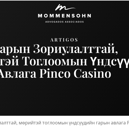
ARTIGOS
арын Зориулалттай,
эй Тоглоомын Үндсү
Авлага Pinco Casino
алттай, мөрийтэй тоглоомын үндсүүдийн гарын авлага P