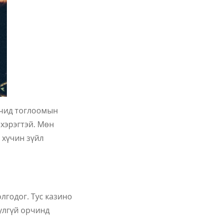
гчид тоглоомын
 хэрэгтэй. Мөн
 хүчин зүйл
лгодог. Тус казино
улгүй орчинд