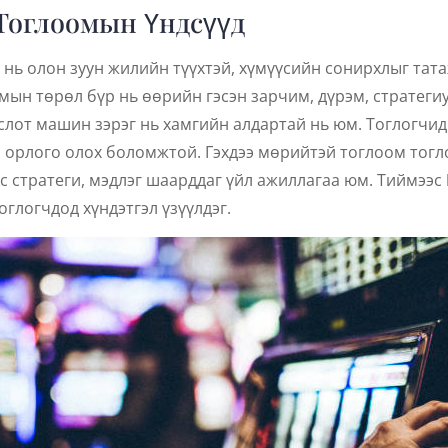
Тоглоомын Үндсүүд
нь олон зуун жилийн түүхтэй, хүмүүсийн сонирхлыг тата
мын төрөл бүр нь өөрийн гэсэн зарчим, дүрэм, стратеги
 слот машин зэрэг нь хамгийн алдартай нь юм. Тоглогчи
, орлого олох боломжтой. Гэхдээ мөрийтэй тоглоом тогло
с стратеги, мэдлэг шаарддаг үйл ажиллагаа юм. Тиймээс
глогчдод хүндэтгэл үзүүлдэг.