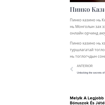
Пинко Каз
Пинко казино нь К
нь Монголын зах з
онлайн орчинд аюу
Пинко казино нь х
туршлагатай тогло
нь тоглогчдын сон
ANTERIOR
Unlocking the secrets of
Melyik A Legjobb
Bónuszok És Játé