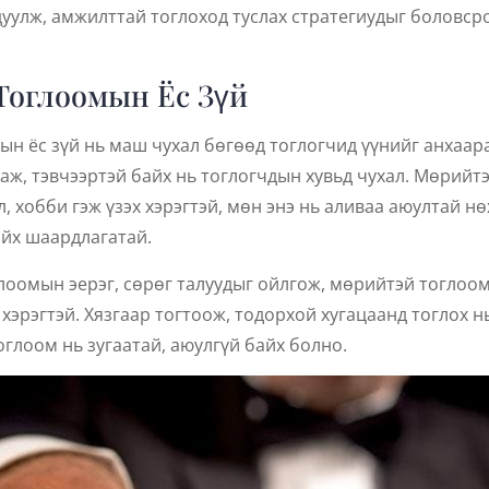
дуулж, амжилттай тоглоход туслах стратегиудыг боловср
Тоглоомын Ёс Зүй
н ёс зүй нь маш чухал бөгөөд тоглогчид үүнийг анхаара
аж, тэвчээртэй байх нь тоглогчдын хувьд чухал. Мөрийт
л, хобби гэж үзэх хэрэгтэй, мөн энэ нь аливаа аюултай н
йх шаардлагатай.
лоомын эерэг, сөрөг талуудыг ойлгож, мөрийтэй тоглоо
 хэрэгтэй. Хязгаар тогтоож, тодорхой хугацаанд тоглох н
оглоом нь зугаатай, аюулгүй байх болно.