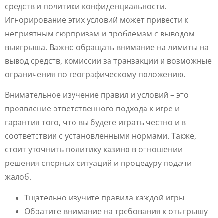
средств и политики конфиденциальности.
Игнорирование этих условий может привести к
неприятным сюрпризам и проблемам с выводом
выигрыша. Важно обращать внимание на лимиты на
вывод средств, комиссии за транзакции и возможные
ограничения по географическому положению.
Внимательное изучение правил и условий – это
проявление ответственного подхода к игре и
гарантия того, что вы будете играть честно и в
соответствии с установленными нормами. Также,
стоит уточнить политику казино в отношении
решения спорных ситуаций и процедуру подачи
жалоб.
Тщательно изучите правила каждой игры.
Обратите внимание на требования к отыгрышу