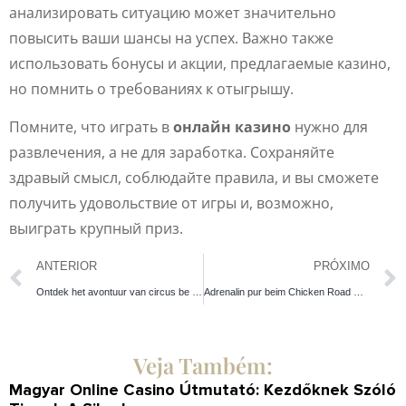
анализировать ситуацию может значительно
повысить ваши шансы на успех. Важно также
использовать бонусы и акции, предлагаемые казино,
но помнить о требованиях к отыгрышу.
Помните, что играть в
онлайн казино
нужно для
развлечения, а не для заработка. Сохраняйте
здравый смысл, соблюдайте правила, и вы сможете
получить удовольствие от игры и, возможно,
выиграть крупный приз.
ANTERIOR
PRÓXIMO
Ontdek het avontuur van circus be casino games en maak kans op fantastische prijzen
Adrenalin pur beim Chicken Road Game – Erobre den virtuellen Parcours und sichere dir lukrative Auszahlungen!
Veja Também:
Magyar Online Casino Útmutató: Kezdőknek Szóló