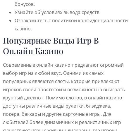
бонусов.
Узнайте об условиях вывода средств.
Ознакомьтесь с политикой конфиденциальности
казино.
Популярные Виды Игр В
Онлайн Казино
Современные онлайн казино предлагают огромный
выбор игр на любой вкус. Одними из самых
популярных являются слоты, которые привлекают
игроков своей простотой и возможностью выиграть
крупный джекпот. Помимо слотов, в онлайн казино
доступны различные виды рулетки, блэкджека,
покера, баккары и другие карточные игры. Для
любителей более динамичных и реалистичных игр
существуют игры с живыми дилерами, где игроки