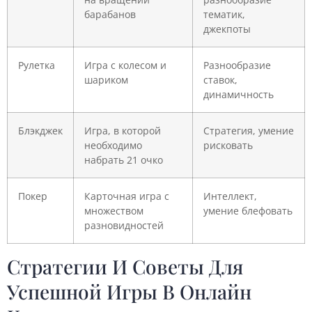
барабанов
тематик,
джекпоты
Рулетка
Игра с колесом и
Разнообразие
шариком
ставок,
динамичность
Блэкджек
Игра, в которой
Стратегия, умение
необходимо
рисковать
набрать 21 очко
Покер
Карточная игра с
Интеллект,
множеством
умение блефовать
разновидностей
Стратегии И Советы Для
Успешной Игры В Онлайн