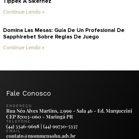
Tippek A Sikerhez
Continue Lendo »
Domina Las Mesas: Guía De Un Profesional De
Sapphirebet Sobre Reglas De Juego
Continue Lendo »
Fale Conosco
ENDEREÇO
Rua Néo Alves Martins, 2.999 - Sala 46 - Ed. Marquezini
CEP 87013-060 - Maringá PR
TELEFONE
(44) 3346-9698 | (44) 99730-5337
EMAIL
contato@mommensohn.adv.br