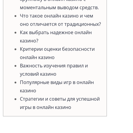
моментальным выводом средств.
Что такое онлайн казино и чем
оно отличается от традиционных?
Как выбрать надежное онлайн
казино?
Критерии оценки безопасности
онлайн казино
Важность изучения правил и
условий казино
Популярные виды игр в онлайн
казино
Стратегии и советы для успешной
игры в онлайн казино
Шанс Сорвать Куш: