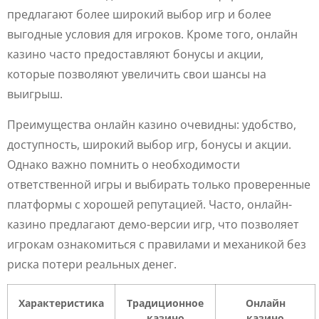
предлагают более широкий выбор игр и более
выгодные условия для игроков. Кроме того, онлайн
казино часто предоставляют бонусы и акции,
которые позволяют увеличить свои шансы на
выигрыш.
Преимущества онлайн казино очевидны: удобство,
доступность, широкий выбор игр, бонусы и акции.
Однако важно помнить о необходимости
ответственной игры и выбирать только проверенные
платформы с хорошей репутацией. Часто, онлайн-
казино предлагают демо-версии игр, что позволяет
игрокам ознакомиться с правилами и механикой без
риска потери реальных денег.
Характеристика
Традиционное
Онлайн
казино
казино