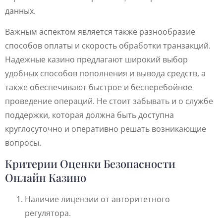
данных.
Важным аспектом является также разнообразие
способов оплаты и скорость обработки транзакций.
Надежные казино предлагают широкий выбор
удобных способов пополнения и вывода средств, а
также обеспечивают быстрое и бесперебойное
проведение операций. Не стоит забывать и о службе
поддержки, которая должна быть доступна
круглосуточно и оперативно решать возникающие
вопросы.
Критерии Оценки Безопасности
Онлайн Казино
Наличие лицензии от авторитетного
регулятора.