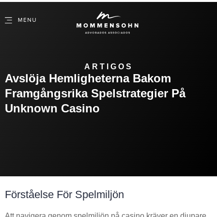
ARTIGOS
Avslöja Hemligheterna Bakom
Framgångsrika Spelstrategier På
Unknown Casino
Förståelse För Spelmiljön
Att navigera genom spelmiljön på casino kräver en djupare