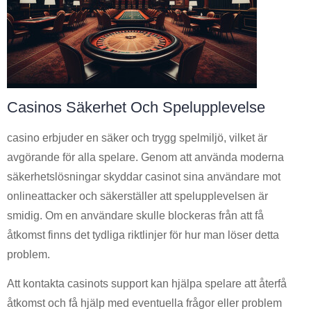
Casinos Säkerhet Och Spelupplevelse
casino erbjuder en säker och trygg spelmiljö, vilket är
avgörande för alla spelare. Genom att använda moderna
säkerhetslösningar skyddar casinot sina användare mot
onlineattacker och säkerställer att spelupplevelsen är
smidig. Om en användare skulle blockeras från att få
åtkomst finns det tydliga riktlinjer för hur man löser detta
problem.
Att kontakta casinots support kan hjälpa spelare att återfå
åtkomst och få hjälp med eventuella frågor eller problem