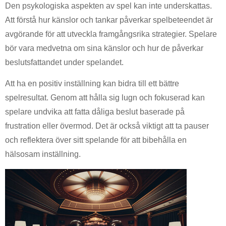
Den psykologiska aspekten av spel kan inte underskattas.
Att förstå hur känslor och tankar påverkar spelbeteendet är
avgörande för att utveckla framgångsrika strategier. Spelare
bör vara medvetna om sina känslor och hur de påverkar
beslutsfattandet under spelandet.
Att ha en positiv inställning kan bidra till ett bättre
spelresultat. Genom att hålla sig lugn och fokuserad kan
spelare undvika att fatta dåliga beslut baserade på
frustration eller övermod. Det är också viktigt att ta pauser
och reflektera över sitt spelande för att bibehålla en
hälsosam inställning.