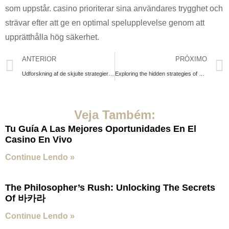
som uppstår. casino prioriterar sina användares trygghet och
strävar efter att ge en optimal spelupplevelse genom att
upprätthålla hög säkerhet.
ANTERIOR
PRÓXIMO
Udforskning af de skjulte strategier der vender casinoudsigterne til din fordel
Exploring the hidden strategies of successful casino players
Veja Também:
Tu Guía A Las Mejores Oportunidades En El
Casino En Vivo
Continue Lendo »
The Philosopher’s Rush: Unlocking The Secrets
Of 바카라
Continue Lendo »