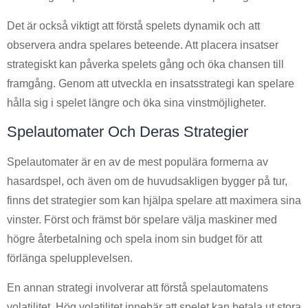
Det är också viktigt att förstå spelets dynamik och att
observera andra spelares beteende. Att placera insatser
strategiskt kan påverka spelets gång och öka chansen till
framgång. Genom att utveckla en insatsstrategi kan spelare
hålla sig i spelet längre och öka sina vinstmöjligheter.
Spelautomater Och Deras Strategier
Spelautomater är en av de mest populära formerna av
hasardspel, och även om de huvudsakligen bygger på tur,
finns det strategier som kan hjälpa spelare att maximera sina
vinster. Först och främst bör spelare välja maskiner med
högre återbetalning och spela inom sin budget för att
förlänga spelupplevelsen.
En annan strategi involverar att förstå spelautomatens
volatilitet. Hög volatilitet innebär att spelet kan betala ut stora