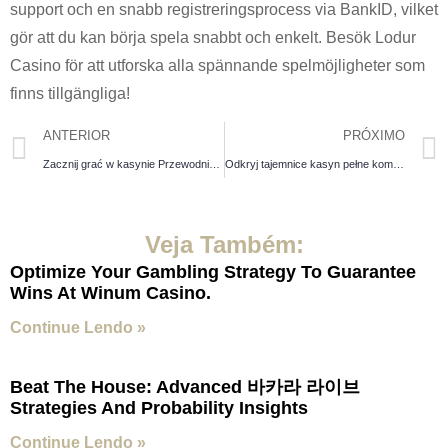
support och en snabb registreringsprocess via BankID, vilket
gör att du kan börja spela snabbt och enkelt. Besök Lodur
Casino för att utforska alla spännande spelmöjligheter som
finns tillgängliga!
ANTERIOR
PRÓXIMO
Zacznij grać w kasynie Przewodnik dla początkujących graczy
Odkryj tajemnice kasyn pełne kompendium dla graczy
Veja Também:
Optimize Your Gambling Strategy To Guarantee
Wins At Winum Casino.
Continue Lendo »
Beat The House: Advanced 바카라 라이브
Strategies And Probability Insights
Continue Lendo »