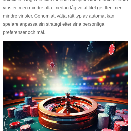
vinster, men mindre ofta, medan låg volatilitet ger fler, men
mindre vinster. Genom att välja rätt typ av automat kan
spelare anpassa sin strategi efter sina personliga
preferenser och mål.