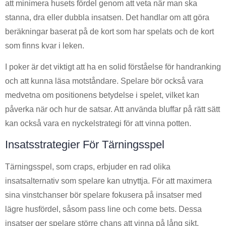
att minimera husets fördel genom att veta när man ska
stanna, dra eller dubbla insatsen. Det handlar om att göra
beräkningar baserat på de kort som har spelats och de kort
som finns kvar i leken.
I poker är det viktigt att ha en solid förståelse för handranking
och att kunna läsa motståndare. Spelare bör också vara
medvetna om positionens betydelse i spelet, vilket kan
påverka när och hur de satsar. Att använda bluffar på rätt sätt
kan också vara en nyckelstrategi för att vinna potten.
Insatsstrategier För Tärningsspel
Tärningsspel, som craps, erbjuder en rad olika
insatsalternativ som spelare kan utnyttja. För att maximera
sina vinstchanser bör spelare fokusera på insatser med
lägre husfördel, såsom pass line och come bets. Dessa
insatser ger spelare större chans att vinna på lång sikt.