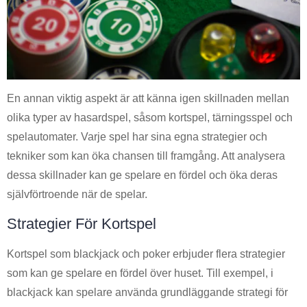
En annan viktig aspekt är att känna igen skillnaden mellan
olika typer av hasardspel, såsom kortspel, tärningsspel och
spelautomater. Varje spel har sina egna strategier och
tekniker som kan öka chansen till framgång. Att analysera
dessa skillnader kan ge spelare en fördel och öka deras
självförtroende när de spelar.
Strategier För Kortspel
Kortspel som blackjack och poker erbjuder flera strategier
som kan ge spelare en fördel över huset. Till exempel, i
blackjack kan spelare använda grundläggande strategi för