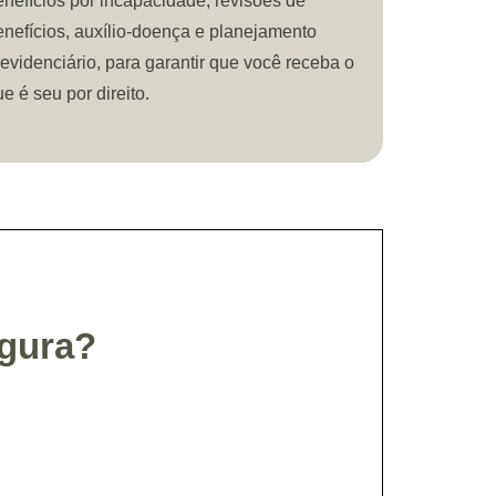
enefícios por incapacidade, revisões de
enefícios, auxílio-doença e planejamento
revidenciário, para garantir que você receba o
e é seu por direito.
egura?