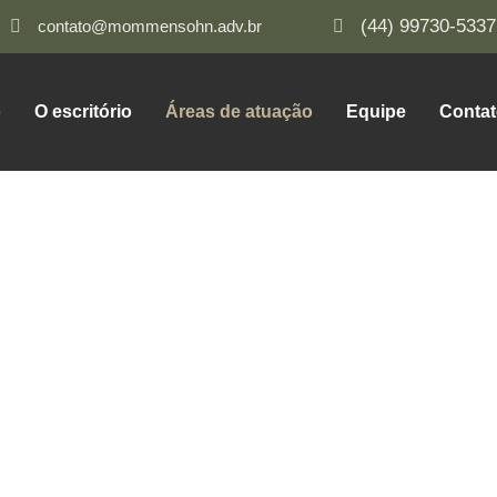
(44) 99730-5337
contato@mommensohn.adv.br
o
O escritório
Áreas de atuação
Equipe
Conta
 Completa, Com Foco Em So
s do direito, com abordagem estratégica e perso