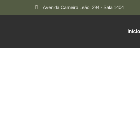
Avenida Carneiro Leão, 294 - Sala 1404
Iníci
Atuação Jurídica
Atendemos diversas área