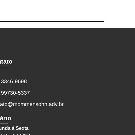
tato
) 3346-9698
) 99730-5337
tato@mommensohn.adv.br
ário
unda á Sexta