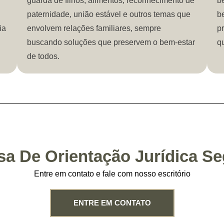
guarda de filhos, alimentos, reconhecimento de
b
paternidade, união estável e outros temas que
b
ia
envolvem relações familiares, sempre
p
buscando soluções que preservem o bem-estar
qu
de todos.
sa De Orientação Jurídica S
Entre em contato e fale com nosso escritório
ENTRE EM CONTATO