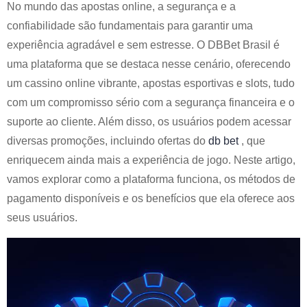
No mundo das apostas online, a segurança e a
confiabilidade são fundamentais para garantir uma
experiência agradável e sem estresse. O DBBet Brasil é
uma plataforma que se destaca nesse cenário, oferecendo
um cassino online vibrante, apostas esportivas e slots, tudo
com um compromisso sério com a segurança financeira e o
suporte ao cliente. Além disso, os usuários podem acessar
diversas promoções, incluindo ofertas do
db bet
, que
enriquecem ainda mais a experiência de jogo. Neste artigo,
vamos explorar como a plataforma funciona, os métodos de
pagamento disponíveis e os benefícios que ela oferece aos
seus usuários.