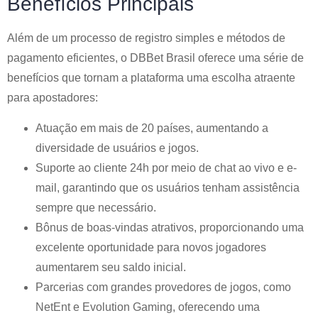
Benefícios Principais
Além de um processo de registro simples e métodos de
pagamento eficientes, o DBBet Brasil oferece uma série de
benefícios que tornam a plataforma uma escolha atraente
para apostadores:
Atuação em mais de 20 países, aumentando a
diversidade de usuários e jogos.
Suporte ao cliente 24h por meio de chat ao vivo e e-
mail, garantindo que os usuários tenham assistência
sempre que necessário.
Bônus de boas-vindas atrativos, proporcionando uma
excelente oportunidade para novos jogadores
aumentarem seu saldo inicial.
Parcerias com grandes provedores de jogos, como
NetEnt e Evolution Gaming, oferecendo uma