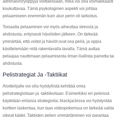
adrenaliiniryöppyjä voittaessaan, mikä voi olla voimakkaasti
koukuttavaa. Tämä psykologinen aspekti voi johtaa
pelaamiseen enemmän kuin alun perin oli tarkoitus.
Toisaalta pelaaminen voi myös aiheuttaa stressiä ja
ahdistusta, erityisesti häviöiden jälkeen. On tärkeää
ymmärtää, että voitot ja häviöt ovat osa peliä, ja oppia
käsittelemään niitä rakentavalla tavalla. Tämä auttaa
pelaajaa nauttimaan pelaamisesta ilman liiallista painetta tai
ahdistusta.
Pelistrategiat Ja -taktiikat
Aloittelijalle voi olla hyödyllistä kehittää omia
pelistrategioitaan ja -taktiikoitaan. Esimerkiksi eri peleissä
käytetään erilaisia strategioita; blackjackissa voi hyödyntää
korttien laskentaa, kun taas videopokerissa on tärkeää valita
oikeat kädet. Taktisten pelien ymmärtäminen voi parantaa