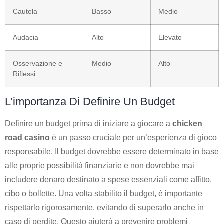
Cautela
Basso
Medio
Audacia
Alto
Elevato
Osservazione e
Medio
Alto
Riflessi
L’importanza Di Definire Un Budget
Definire un budget prima di iniziare a giocare a
chicken
road casino
è un passo cruciale per un’esperienza di gioco
responsabile. Il budget dovrebbe essere determinato in base
alle proprie possibilità finanziarie e non dovrebbe mai
includere denaro destinato a spese essenziali come affitto,
cibo o bollette. Una volta stabilito il budget, è importante
rispettarlo rigorosamente, evitando di superarlo anche in
caso di perdite. Questo aiuterà a prevenire problemi