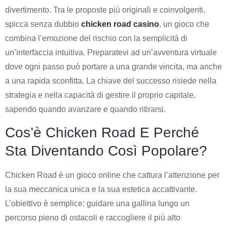
divertimento. Tra le proposte più originali e coinvolgenti,
spicca senza dubbio
chicken road casino
, un gioco che
combina l’emozione del rischio con la semplicità di
un’interfaccia intuitiva. Preparatevi ad un’avventura virtuale
dove ogni passo può portare a una grande vincita, ma anche
a una rapida sconfitta. La chiave del successo risiede nella
strategia e nella capacità di gestire il proprio capitale,
sapendo quando avanzare e quando ritirarsi.
Cos’è Chicken Road E Perché
Sta Diventando Così Popolare?
Chicken Road è un gioco online che cattura l’attenzione per
la sua meccanica unica e la sua estetica accattivante.
L’obiettivo è semplice: guidare una gallina lungo un
percorso pieno di ostacoli e raccogliere il più alto