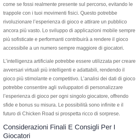
come se fossi realmente presente sul percorso, evitando le
trappole con i tuoi movimenti fisici. Questo potrebbe
rivoluzionare l’esperienza di gioco e attirare un pubblico
ancora più vasto. Lo sviluppo di applicazioni mobile sempre
più sofisticate e performanti contribuirà a rendere il gioco
accessibile a un numero sempre maggiore di giocatori.
L’intelligenza artificiale potrebbe essere utilizzata per creare
avversari virtuali più intelligenti e adattabili, rendendo il
gioco più stimolante e competitivo. L’analisi dei dati di gioco
potrebbe consentire agli sviluppatori di personalizzare
l’esperienza di gioco per ogni singolo giocatore, offrendo
sfide e bonus su misura. Le possibilità sono infinite e il
futuro di Chicken Road si prospetta ricco di sorprese.
Considerazioni Finali E Consigli Per I
Giocatori