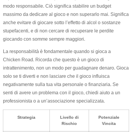
modo responsabile. Ciò significa stabilire un budget
massimo da dedicare al gioco e non superarlo mai. Significa
anche evitare di giocare sotto l’effetto di alcol o sostanze
stupefacenti, e di non cercare di recuperare le perdite
giocando con somme sempre maggiori.
La responsabilità è fondamentale quando si gioca a
Chicken Road. Ricorda che questo è un gioco di
intrattenimento, non un modo per guadagnare denaro. Gioca
solo se ti diverti e non lasciare che il gioco influisca
negativamente sulla tua vita personale o finanziaria. Se
senti di avere un problema con il gioco, chiedi aiuto a un
professionista o a un’associazione specializzata.
Strategia
Livello di
Potenziale
Rischio
Vincita