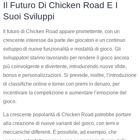
Il Futuro Di Chicken Road E I
Suoi Sviluppi
Il futuro di Chicken Road appare promettente, con un
crescente interesse da parte dei giocatori e un continuo
sviluppo di nuove funzionalità e modalità di gioco. Gli
sviluppatori stanno lavorando per rendere il gioco ancora
più coinvolgente e divertente, introducendo nuove sfide,
bonus e personalizzazioni. Si prevede, inoltre, l’introduzione
di classifiche online e tornei con premi in denaro, per
incentivare la competizione e aumentare l’emozione del
gioco.
La crescente popolarità di Chicken Road potrebbe portare
alla creazione di nuove varianti del gioco, con temi e
meccaniche differenti. È possibile, ad esempio, che