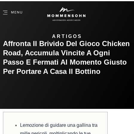
ARTIGOS
Affronta Il Brivido Del Gioco Chicken
Road, Accumula Vincite A Ogni
Passo E Fermati Al Momento Giusto
Per Portare A Casa Il Bottino
Lemozione di guidare una gallina tra
mille pericoli, moltiplicando le tue