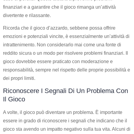
finanziari e a garantire che il gioco rimanga un’attività
divertente e rilassante.
Ricorda che il gioco d’azzardo, sebbene possa offrire
emozioni e potenziali vincite, è essenzialmente un’attività di
intrattenimento. Non considerarlo mai come una fonte di
reddito sicura o un modo per risolvere problemi finanziari. Il
gioco dovrebbe essere praticato con moderazione e
responsabilità, sempre nel rispetto delle proprie possibilità e
dei propri limiti.
Riconoscere I Segnali Di Un Problema Con
Il Gioco
A volte, il gioco può diventare un problema. È importante
essere in grado di riconoscere i segnali che indicano che il
gioco sta avendo un impatto negativo sulla tua vita. Alcuni di