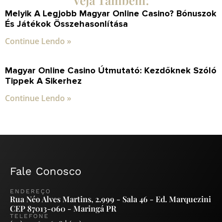
Melyik A Legjobb Magyar Online Casino? Bónuszok
És Játékok Összehasonlítása
Continue Lendo »
Magyar Online Casino Útmutató: Kezdőknek Szóló
Tippek A Sikerhez
Continue Lendo »
Fale Conosco
ENDEREÇO
Rua Néo Alves Martins, 2.999 - Sala 46 - Ed. Marquezini
CEP 87013-060 - Maringá PR
TELEFONE