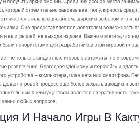
у и получить яркие эмоции. Среди них особое место занима
, который стремительно завоевывает популярность среди 
 отличается стильным дизайном, широким выбором игр и 
ениями. Оно предоставляет пользователям возможность по
 и выигрышей, не выходя из дома. Важно отметить, что на
а были приоритетами для разработчиков этой игровой площ
ет не только стандартные игровые автоматы, но и соврем
ругие развлечения. Благодаря удобному интерфейсу и адапти
ого устройства – компьютера, планшета или смартфона. Ре
то делает игровой процесс еще более захватывающим и вы
полнительным преимуществом является оперативность слу
ешении любых вопросов.
ция И Начало Игры В Какт