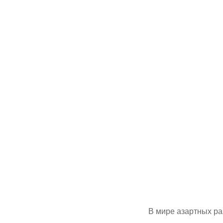
Жизн
Порт
Игр 
Выиг
В мире азартных р