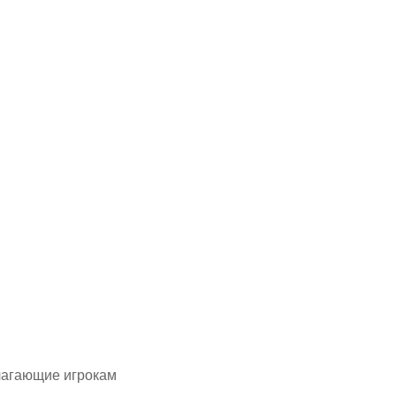
no –
ающих
лагающие игрокам