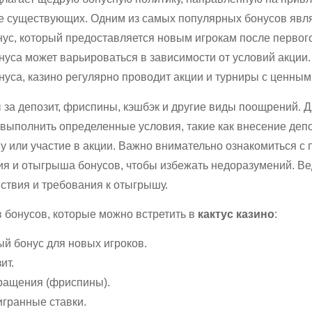
ие существующих. Одним из самых популярных бонусов явл
ус, который предоставляется новым игрокам после первого
нуса может варьироваться в зависимости от условий акции
нуса, казино регулярно проводит акции и турниры с ценным
за депозит, фриспины, кэшбэк и другие виды поощрений. 
выполнить определенные условия, такие как внесение депо
 или участие в акции. Важно внимательно ознакомиться с 
я и отыгрыша бонусов, чтобы избежать недоразумений. Ве
йствия и требования к отыгрышу.
в бонусов, которые можно встретить в
кактус казино
:
й бонус для новых игроков.
ит.
ращения (фриспины).
игранные ставки.