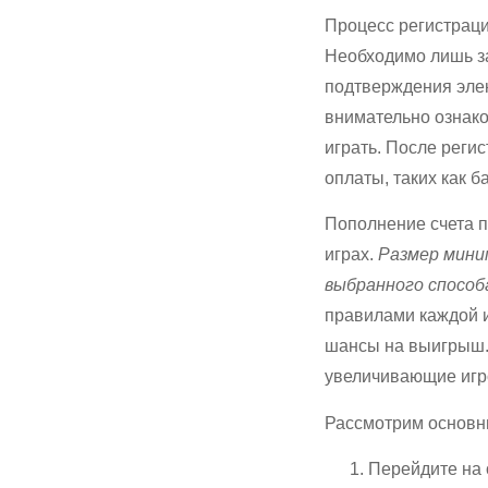
Процесс регистрац
Необходимо лишь з
подтверждения элек
внимательно ознако
играть. После реги
оплаты, таких как 
Пополнение счета п
играх.
Размер мини
выбранного спосо
правилами каждой и
шансы на выигрыш. 
увеличивающие игр
Рассмотрим основн
Перейдите на