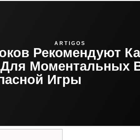
ARTIGOS
оков Рекомендуют К
 Для Моментальных 
пасной Игры