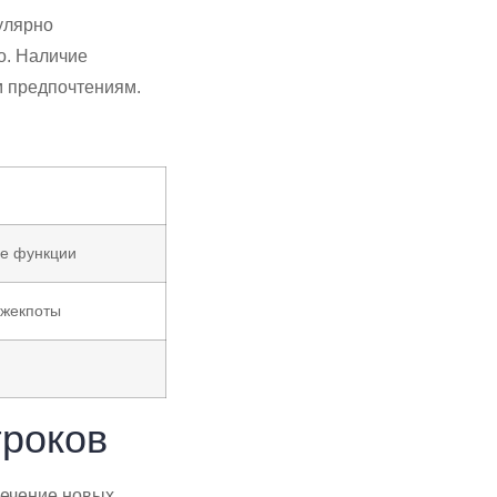
улярно
о. Наличие
м предпочтениям.
ые функции
джекпоты
гроков
лечение новых