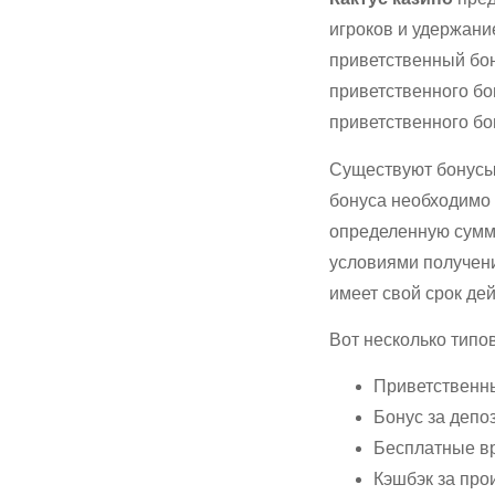
игроков и удержан
приветственный бон
приветственного бо
приветственного бо
Существуют бонусы 
бонуса необходимо 
определенную сумму
условиями получени
имеет свой срок де
Вот несколько типо
Приветственны
Бонус за депоз
Бесплатные в
Кэшбэк за про