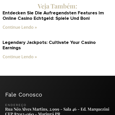
Veja Também:
Entdecken Sie Die Aufregendsten Features Im
Online Casino Echtgeld: Spiele Und Boni
Continue Lendo »
Legendary Jackpots: Cultivate Your Casino
Earnings
Continue Lendo »
Fale Conosco
ENDEREÇO
Rua Néo Alves Martins, 2.999 - Sala 46 - Ed. Marquezini
CEP 87013-060 - Maringá PR