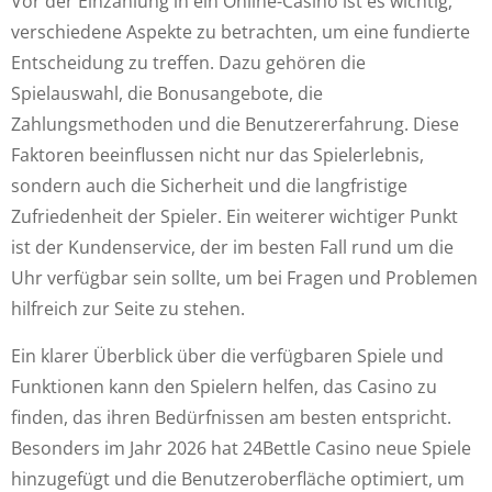
Vor der Einzahlung in ein Online-Casino ist es wichtig,
verschiedene Aspekte zu betrachten, um eine fundierte
Entscheidung zu treffen. Dazu gehören die
Spielauswahl, die Bonusangebote, die
Zahlungsmethoden und die Benutzererfahrung. Diese
Faktoren beeinflussen nicht nur das Spielerlebnis,
sondern auch die Sicherheit und die langfristige
Zufriedenheit der Spieler. Ein weiterer wichtiger Punkt
ist der Kundenservice, der im besten Fall rund um die
Uhr verfügbar sein sollte, um bei Fragen und Problemen
hilfreich zur Seite zu stehen.
Ein klarer Überblick über die verfügbaren Spiele und
Funktionen kann den Spielern helfen, das Casino zu
finden, das ihren Bedürfnissen am besten entspricht.
Besonders im Jahr 2026 hat 24Bettle Casino neue Spiele
hinzugefügt und die Benutzeroberfläche optimiert, um