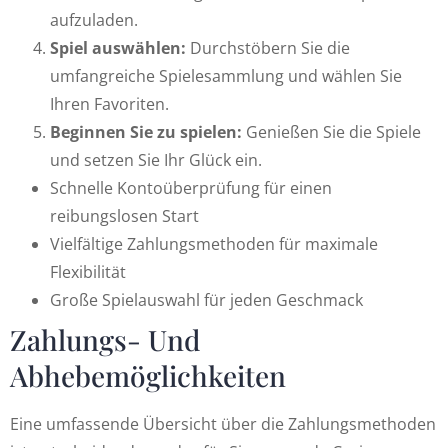
aufzuladen.
Spiel auswählen:
Durchstöbern Sie die
umfangreiche Spielesammlung und wählen Sie
Ihren Favoriten.
Beginnen Sie zu spielen:
Genießen Sie die Spiele
und setzen Sie Ihr Glück ein.
Schnelle Kontoüberprüfung für einen
reibungslosen Start
Vielfältige Zahlungsmethoden für maximale
Flexibilität
Große Spielauswahl für jeden Geschmack
Zahlungs- Und
Abhebemöglichkeiten
Eine umfassende Übersicht über die Zahlungsmethoden