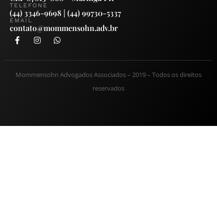
TELEFONE
(44) 3346-9698 | (44) 99730-5337
EMAIL
contato@mommensohn.adv.br
Mommensohn Advogados Associados – 2019 – Todos os direitos
reservados