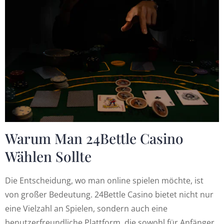
Warum Man 24Bettle Casino
Wählen Sollte
Die Entscheidung, wo man online spielen möchte, ist
von großer Bedeutung. 24Bettle Casino bietet nicht nur
eine Vielzahl an Spielen, sondern auch eine
benutzerfreundliche Plattform, die sowohl für Anfänger