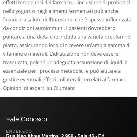
effetti terapeutici del farmaco. L’inclusione di probiotici
nello yogurt o negli alimenti fermentati può anche
favorire la salute dell’intestino, che è spesso influenzata
da condizioni autoimmuni. I pazienti dovrebbero
puntare a una dieta che includa una varietà di colori nel
piatto, assicurando loro di ricevere un’ampia gamma di
vitamine e minerali. L’idratazione non deve essere
trascurata, poiché un’adeguata assunzione di liquidi è
essenziale per i processi metabolici e può aiutare a
gestire eventuali effetti collaterali correlati ai farmaci.
Opinioni di esperti su Olumiant
Fale Conosco
ENDEREÇO
Rua Néo Alves Martins, 2.999 - Sala 46 - Ed.